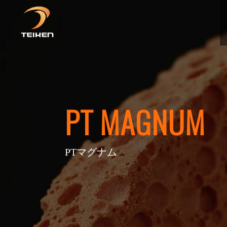
PT MAGNUM
PTマグナム
砥石とは
PoreTec(気孔技術)
会社概要
動画一覧
採用情報
砥石を知
製造工程
品質マネ
展示会
社員イン