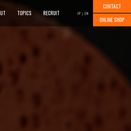
CONTACT
OUT
TOPICS
RECRUIT
JP
｜
EN
ONLINE SHOP
研削試験
講習会