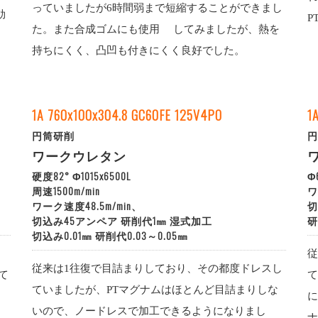
っていましたが6時間弱まで短縮することができまし
効
P
た。また合成ゴムにも使用 してみましたが、熱を
持ちにくく、凸凹も付きにくく良好でした。
1A 760x100x304.8 GC60FE 125V4PO
1
円筒研削
円
ワークウレタン
硬度82° Φ1015x6500L
Φ
周速1500m/min
ワ
ワーク速度48.5m/min、
切
切込み45アンペア 研削代1㎜ 湿式加工
研
切込み0.01㎜ 研削代0.03～0.05㎜
。
従
従来は1往復で目詰まりしており、その都度ドレスし
て
て
ていましたが、PTマグナムはほとんど目詰まりしな
に
いので、ノードレスで加工できるようになりまし
ナ