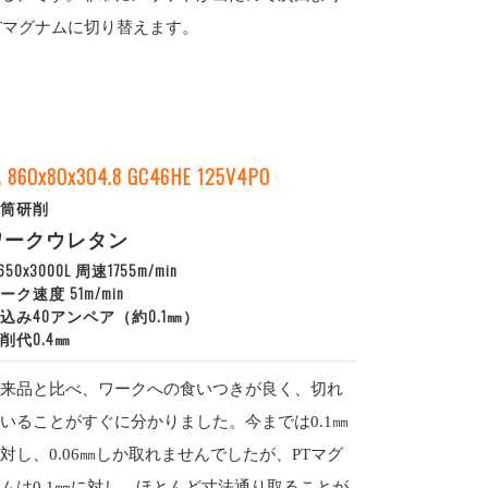
Tマグナムに切り替えます。
A 860x80x304.8 GC46HE 125V4PO
筒研削
ワークウレタン
650x3000L 周速1755m/min
ーク速度 51m/min
込み40アンペア（約0.1㎜）
削代0.4㎜
来品と比べ、ワークへの食いつきが良く、切れ
いることがすぐに分かりました。今までは0.1㎜
対し、0.06㎜しか取れませんでしたが、PTマグ
ムは0.1㎜に対し、ほとんど寸法通り取ることが