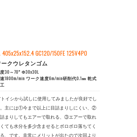
A 405x25x152.4 GC120/150FE 125V4PO
ワークウレタンゴム
度30～70° Φ30x30L
速1800m/min ワーク速度6m/min研削代0.1㎜ 乾式
工
Tトイシから試しに使用してみましたが良好でし
。主には①今まで以上に目詰まりしにくい、②
詰まりしてもエアーで取れる、③エアーで取れ
くても水分を多少含ませるとボロボロ落ちてく
る、です。非常にメリットが出たので次回より