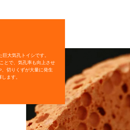
た巨大気孔トイシです。
ることで、気孔率も向上させ
や、切りくずが大量に発生
ます。 ​