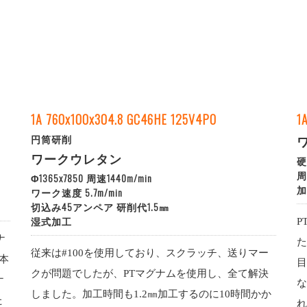
1A 760x100x304.8 GC46HE 125V4PO
1
円筒研削
ワークウレタン
硬
周
Φ1365x7850 周速1440m/min
加
ワーク速度 5.7m/min
切込み45アンペア 研削代1.5㎜
湿式加工
P
ナ
た
従来は#100を使用しており、スクラッチ、送りマー
本
目
クが問題でしたが、PTマグナムを使用し、全て解決
ナ
な
しました。加工時間も1.2㎜加工するのに10時間かか
た
れ