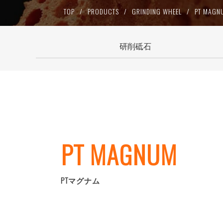
TOP
PRODUCTS
GRINDING WHEEL
PT MAGN
ワーク材質より検索
研削トイ
ドルチェシ
研削砥石
SPW
PTマグナム
HWシリーズ
PT MAGNUM
PTマグナム