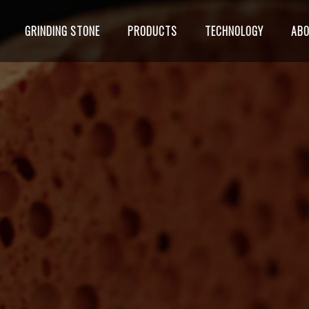
GRINDING STONE
PRODUCTS
TECHNOLOGY
AB
る
ジメント
タビュー
研削方法
立会テスト
アクセス
工場見学