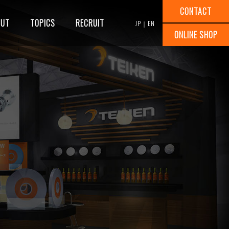
CONTACT
OUT
TOPICS
RECRUIT
JP
｜
EN
ONLINE SHOP
研削試験
講習会