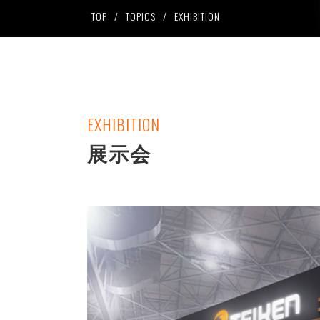
TOP
TOPICS
EXHIBITION
ワーク材質より検索
研削トイ
ドルチェシ
SPW
PTマグナム
EXHIBITION
HWシリーズ
展示会