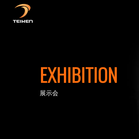
EXHIBITION
展示会
砥石とは
PoreTec(気孔技術)
会社概要
動画一覧
採用情報
砥石を知
製造工程
品質マネ
展示会
社員イン