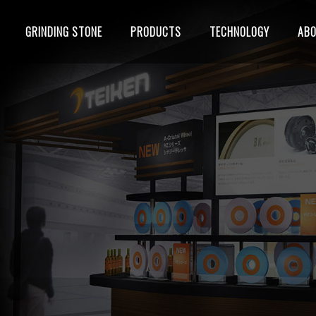
GRINDING STONE
PRODUCTS
TECHNOLOGY
AB
る
ジメント
タビュー
研削方法
立会テスト
アクセス
工場見学