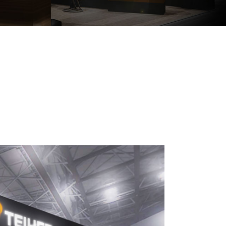
研削関連製品
テイケンG-AID
フランジ
ルミナスチェッカー
ダイヤドレッサ
フィルター・ろ過装置など