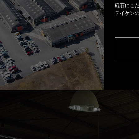
砥石にこ
テイケン