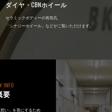
ダイヤ・CBNホイール
セラミックボディーの有気孔
「シナジーホイール」などがご覧いただけます。
 INFO
概要
「想い」を形にするため