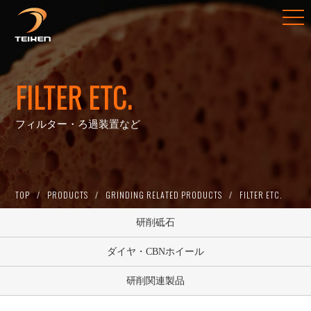
FILTER ETC.
フィルター・ろ過装置など
TOP
PRODUCTS
GRINDING RELATED PRODUCTS
FILTER ETC.
研削砥石
ダイヤ・CBNホイール
研削関連製品