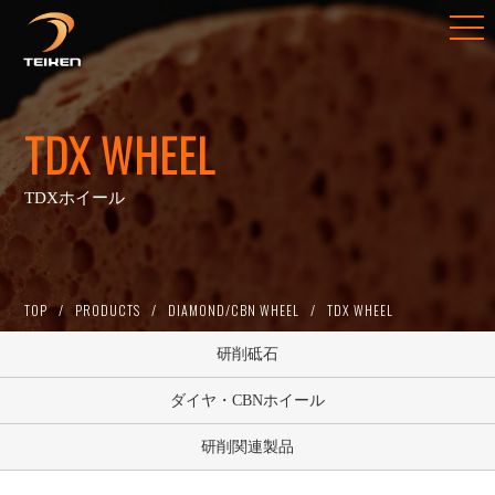
TDX WHEEL
TDXホイール
TOP
PRODUCTS
DIAMOND/CBN WHEEL
TDX WHEEL
研削砥石
ダイヤ・CBNホイール
研削関連製品