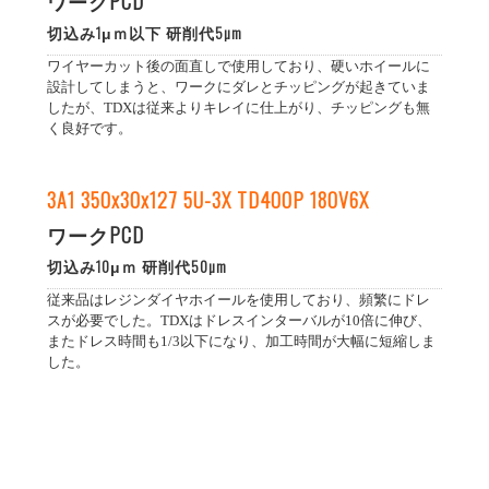
ワークPCD
切込み1μｍ以下 研削代5µm
ワイヤーカット後の面直しで使用しており、硬いホイールに
設計してしまうと、ワークにダレとチッピングが起きていま
したが、TDXは従来よりキレイに仕上がり、チッピングも無
く良好です。
3A1 350x30x127 5U-3X TD400P 180V6X
ワークPCD
切込み10μｍ 研削代50µm
従来品はレジンダイヤホイールを使用しており、頻繁にドレ
スが必要でした。TDXはドレスインターバルが10倍に伸び、
またドレス時間も1/3以下になり、加工時間が大幅に短縮しま
した。