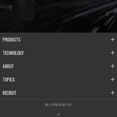
PRODUCTS
TECHNOLOGY
ABOUT
TOPICS
RECRUIT
個人情報保護方針
JP